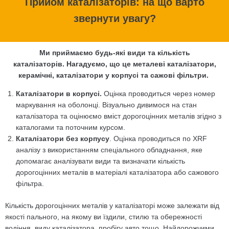
Прийом каталізаторів: на що варто
звернути увагу?
Ми приймаємо будь-які види та кількість
каталізаторів.
Нагадуємо, що це металеві каталізатори,
керамічні, каталізатори у корпусі та сажові фільтри.
Каталізатори в корпусі.
Оцінка проводиться через номер
маркування на оболонці. Візуально дивимося на стан
каталізатора та оцінюємо вміст дорогоцінних металів згідно з
каталогами та поточним курсом.
Каталізатори без корпусу
. Оцінка проводиться по XRF
аналізу з використанням спеціального обладнання, яке
допомагає аналізувати види та визначати кількість
дорогоцінних металів в матеріалі каталізатора або сажового
фільтра.
Кількість дорогоцінних металів у каталізаторі може залежати від
якості пального, на якому ви їздили, стилю та обережності
водіння, виду каталізатора, пробігу авто тощо. Найдорожчими